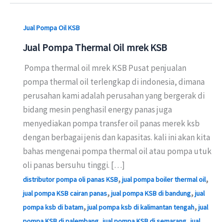
Jual Pompa Oil KSB
Jual Pompa Thermal Oil mrek KSB
Pompa thermal oil mrek KSB Pusat penjualan
pompa thermal oil terlengkap di indonesia, dimana
perusahan kami adalah perusahan yang bergerak di
bidang mesin penghasil energy panas juga
menyediakan pompa transfer oil panas merek ksb
dengan berbagai jenis dan kapasitas. kali ini akan kita
bahas mengenai pompa thermal oil atau pompa utuk
oli panas bersuhu tinggi. […]
,
,
distributor pompa oli panas KSB
jual pompa boiler thermal oil
,
,
jual pompa KSB cairan panas
jual pompa KSB di bandung
jual
,
,
pompa ksb di batam
jual pompa ksb di kalimantan tengah
jual
,
,
pompa KSB di palembang
jual pompa KSB di semarang
jual