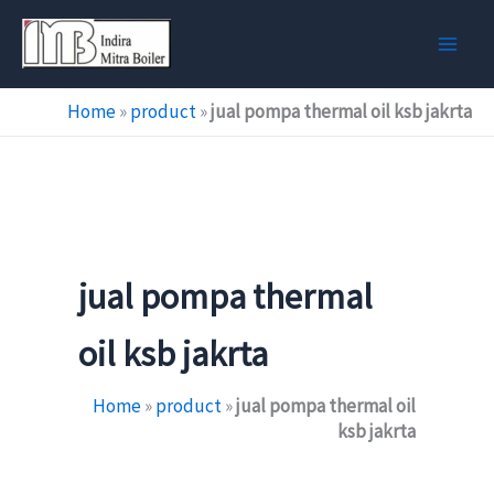
Skip
to
content
Home
»
product
»
jual pompa thermal oil ksb jakrta
jual pompa thermal
oil ksb jakrta
Home
»
product
»
jual pompa thermal oil
ksb jakrta