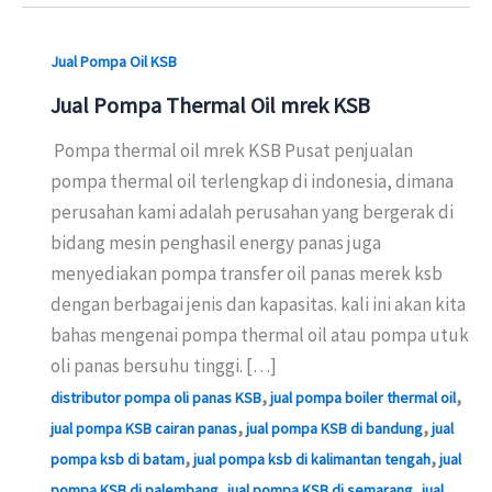
Jual Pompa Oil KSB
Jual Pompa Thermal Oil mrek KSB
Pompa thermal oil mrek KSB Pusat penjualan
pompa thermal oil terlengkap di indonesia, dimana
perusahan kami adalah perusahan yang bergerak di
bidang mesin penghasil energy panas juga
menyediakan pompa transfer oil panas merek ksb
dengan berbagai jenis dan kapasitas. kali ini akan kita
bahas mengenai pompa thermal oil atau pompa utuk
oli panas bersuhu tinggi. […]
,
,
distributor pompa oli panas KSB
jual pompa boiler thermal oil
,
,
jual pompa KSB cairan panas
jual pompa KSB di bandung
jual
,
,
pompa ksb di batam
jual pompa ksb di kalimantan tengah
jual
,
,
pompa KSB di palembang
jual pompa KSB di semarang
jual