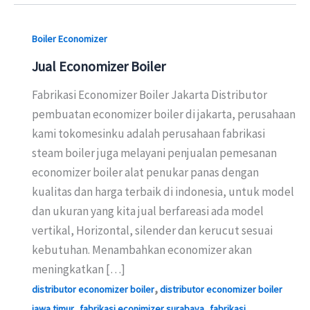
Boiler Economizer
Jual Economizer Boiler
Fabrikasi Economizer Boiler Jakarta Distributor
pembuatan economizer boiler di jakarta, perusahaan
kami tokomesinku adalah perusahaan fabrikasi
steam boiler juga melayani penjualan pemesanan
economizer boiler alat penukar panas dengan
kualitas dan harga terbaik di indonesia, untuk model
dan ukuran yang kita jual berfareasi ada model
vertikal, Horizontal, silender dan kerucut sesuai
kebutuhan. Menambahkan economizer akan
meningkatkan […]
,
distributor economizer boiler
distributor economizer boiler
,
,
jawa timur
fabrikasi econimizer surabaya
fabrikasi