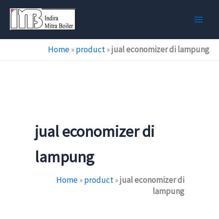
Skip
to
content
Home
»
product
»
jual economizer di lampung
jual economizer di
lampung
Home
»
product
»
jual economizer di
lampung