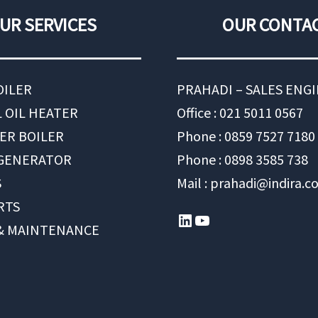
UR SERVICES
OUR CONTA
OILER
PRAHADI – SALES ENG
 OIL HEATER
Office : 021 5011 0567
ER BOILER
Phone : 0859 7527 7180
 GENERATOR
Phone : 0898 3585 738
S
Mail : prahadi@indira.co
RTS
LinkedIn
YouTube
 & MAINTENANCE