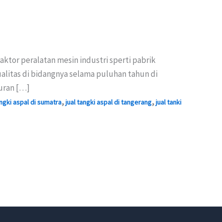
tor peralatan mesin industri sperti pabrik
litas di bidangnya selama puluhan tahun di
uran […]
,
,
angki aspal di sumatra
jual tangki aspal di tangerang
jual tanki