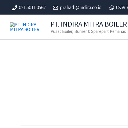
Skip
021 5011 0567
prahadi@indira.co.id
0859 
to
content
PT. INDIRA MITRA BOILER
Pusat Boiler, Burner & Sparepart Pemanas