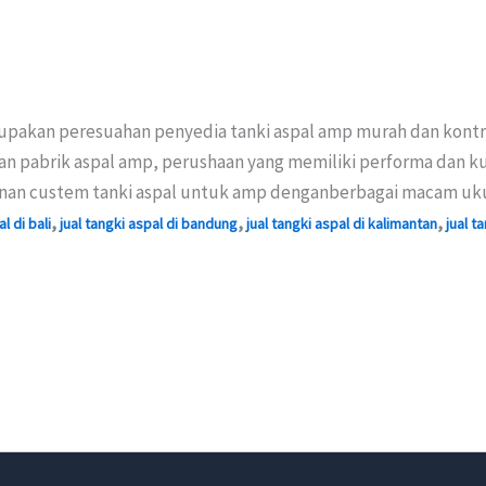
upakan peresuahan penyedia tanki aspal amp murah dan kontrak
 pabrik aspal amp, perushaan yang memiliki performa dan kua
esnan custem tanki aspal untuk amp denganberbagai macam uk
,
,
,
l di bali
jual tangki aspal di bandung
jual tangki aspal di kalimantan
jual t