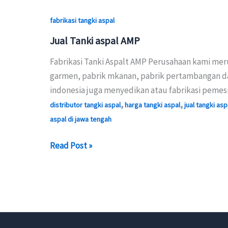
fabrikasi tangki aspal
Jual Tanki aspal AMP
Fabrikasi Tanki Aspalt AMP Perusahaan kami mer
garmen, pabrik mkanan, pabrik pertambangan dan
indonesia juga menyedikan atau fabrikasi pem
,
,
distributor tangki aspal
harga tangki aspal
jual tangki aspa
aspal di jawa tengah
Jual
Read Post »
Tanki
aspal
AMP