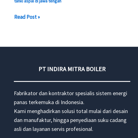
tanki aspal di jawa tengah
Jual
Read Post »
Tanki
aspal
AMP
PT INDIRA MITRA BOILER
Fabrikator dan kontraktor spesialis sistem energi
panas terkemuka di Indonesia.
Kami menghadirkan solusi total mulai dari desain
dan manufaktur, hingga penyediaan suku cadang
asli dan layanan servis profesional.