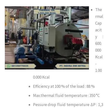
The
rmal
Cap
acit
y :
600.
000
Kcal
-
1.00
0.000 Kcal
Efficiency at 100 % of the load : 88 %
Max.thermal fluid temperature : 350 °C
Pessure drop fluid temperature ΔP : 1,3