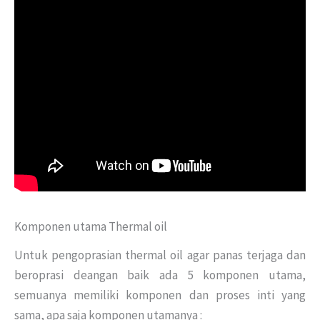
Komponen utama Thermal oil
Untuk pengoprasian thermal oil agar panas terjaga dan
beroprasi deangan baik ada 5 komponen utama,
semuanya memiliki komponen dan proses inti yang
sama, apa saja komponen utamanya :