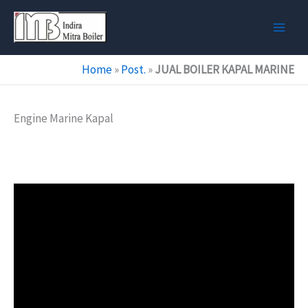
Skip
to
content
Home
»
Post.
»
JUAL BOILER KAPAL MARINE
Engine Marine Kapal