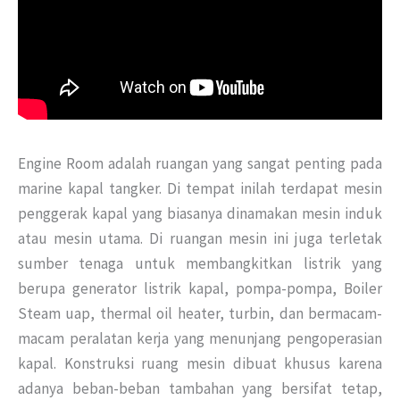
Engine Room adalah ruangan yang sangat penting pada
marine kapal tangker. Di tempat inilah terdapat mesin
penggerak kapal yang biasanya dinamakan mesin induk
atau mesin utama. Di ruangan mesin ini juga terletak
sumber tenaga untuk membangkitkan listrik yang
berupa generator listrik kapal, pompa-pompa, Boiler
Steam uap, thermal oil heater, turbin, dan bermacam-
macam peralatan kerja yang menunjang pengoperasian
kapal. Konstruksi ruang mesin dibuat khusus karena
adanya beban-beban tambahan yang bersifat tetap,