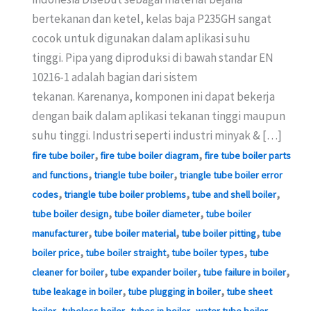
bertekanan dan ketel, kelas baja P235GH sangat
cocok untuk digunakan dalam aplikasi suhu
tinggi. Pipa yang diproduksi di bawah standar EN
10216-1 adalah bagian dari sistem
tekanan. Karenanya, komponen ini dapat bekerja
dengan baik dalam aplikasi tekanan tinggi maupun
suhu tinggi. Industri seperti industri minyak & […]
,
,
fire tube boiler
fire tube boiler diagram
fire tube boiler parts
,
,
and functions
triangle tube boiler
triangle tube boiler error
,
,
,
codes
triangle tube boiler problems
tube and shell boiler
,
,
tube boiler design
tube boiler diameter
tube boiler
,
,
,
manufacturer
tube boiler material
tube boiler pitting
tube
,
,
,
boiler price
tube boiler straight
tube boiler types
tube
,
,
,
cleaner for boiler
tube expander boiler
tube failure in boiler
,
,
tube leakage in boiler
tube plugging in boiler
tube sheet
,
,
,
,