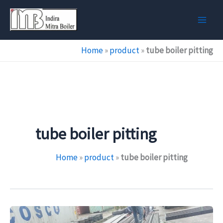
Skip
to
content
Home
»
product
»
tube boiler pitting
tube boiler pitting
Home
»
product
»
tube boiler pitting