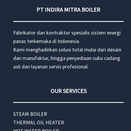
dan
PT INDIRA MITRA BOILER
Eksportir
Pipa
tc1
Fabrikator dan kontraktor spesialis sistem energi
di
panas terkemuka di Indonesia.
indonesia
Kami menghadirkan solusi total mulai dari desain
dan manufaktur, hingga penyediaan suku cadang
asli dan layanan servis profesional.
OUR SERVICES
STEAM BOILER
THERMAL OIL HEATER
HOT WATER BOILER