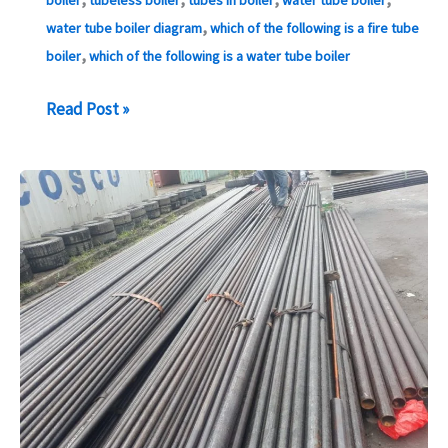
boiler
tubeless boiler
tubes in boiler
water tube boiler
,
water tube boiler diagram
which of the following is a fire tube
,
boiler
which of the following is a water tube boiler
EN
Read Post »
10216-
2
P235gh
Pemasok
dan
Eksportir
Pipa
tc1
di
indonesia