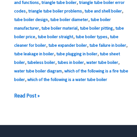
,
,
and functions
triangle tube boiler
triangle tube boiler error
,
,
,
codes
triangle tube boiler problems
tube and shell boiler
,
,
tube boiler design
tube boiler diameter
tube boiler
,
,
,
manufacturer
tube boiler material
tube boiler pitting
tube
,
,
,
boiler price
tube boiler straight
tube boiler types
tube
,
,
,
cleaner for boiler
tube expander boiler
tube failure in boiler
,
,
tube leakage in boiler
tube plugging in boiler
tube sheet
,
,
,
,
boiler
tubeless boiler
tubes in boiler
water tube boiler
,
water tube boiler diagram
which of the following is a fire tube
,
boiler
which of the following is a water tube boiler
EN
Read Post »
10216-
2
P235gh
Pemasok