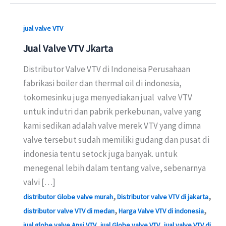
jual valve VTV
Jual Valve VTV Jkarta
Distributor Valve VTV di Indoneisa Perusahaan
fabrikasi boiler dan thermal oil di indonesia,
tokomesinku juga menyediakan jual valve VTV
untuk indutri dan pabrik perkebunan, valve yang
kami sedikan adalah valve merek VTV yang dimna
valve tersebut sudah memiliki gudang dan pusat di
indonesia tentu setock juga banyak. untuk
menegenal lebih dalam tentang valve, sebenarnya
valvi […]
,
,
distributor Globe valve murah
Distributor valve VTV di jakarta
,
,
distributor valve VTV di medan
Harga Valve VTV di indonesia
,
,
jual globe valve Ansi VTV
jual Globe valve VTV
jual valve VTV di