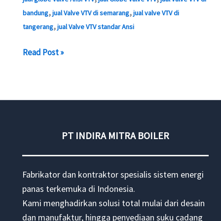
,
,
bandung
jual Valve VTV di semarang
jual valve VTV di
,
tangerang
jual Valve VTV standar Ansi
Jual
Read Post »
Valve
VTV
Jkarta
PT INDIRA MITRA BOILER
Fabrikator dan kontraktor spesialis sistem energi
panas terkemuka di Indonesia.
Kami menghadirkan solusi total mulai dari desain
dan manufaktur, hingga penyediaan suku cadang