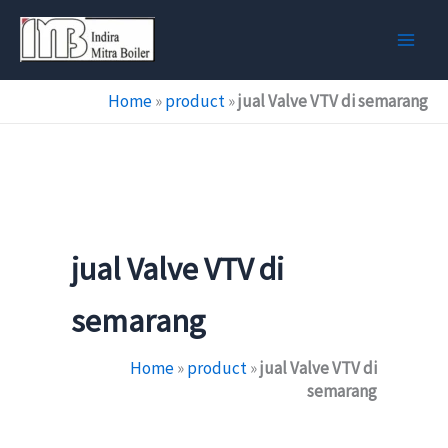
Skip
to
content
Home
»
product
»
jual Valve VTV di semarang
jual Valve VTV di
semarang
Home
»
product
»
jual Valve VTV di
semarang