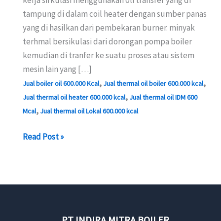
tampung di dalam coil heater dengan sumber panas
yang di hasilkan dari pembekaran burner. minyak
terhmal bersikulasi dari dorongan pompa boiler
kemudian di tranfer ke suatu proses atau sistem
mesin lain yang […]
,
,
Jual boiler oil 600.000 Kcal
Jual thermal oil boiler 600.000 kcal
,
Jual thermal oil heater 600.000 kcal
Jual thermal oil IDM 600
,
Mcal
Jual thermal oil Lokal 600.000 kcal
JUAL
Read Post »
THERMAL
OIL
BOILER
600.000
KCAL
PT INDIRA MITRA BOILER