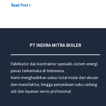
Jual
Read Post »
Pompa
Oli
Panas
SIHI
ZTND
PT INDIRA MITRA BOILER
Fabrikator dan kontraktor spesialis sistem energi
panas terkemuka di Indonesia.
Kami menghadirkan solusi total mulai dari desain
dan manufaktur, hingga penyediaan suku cadang
asli dan layanan servis profesional.