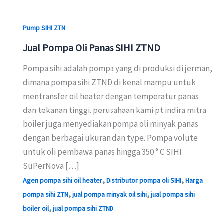
Pump SIHI ZTN
Jual Pompa Oli Panas SIHI ZTND
Pompa sihi adalah pompa yang di produksi di jerman,
dimana pompa sihi ZTND di kenal mampu untuk
mentransfer oil heater dengan temperatur panas
dan tekanan tinggi. perusahaan kami pt indira mitra
boiler juga menyediakan pompa oli minyak panas
dengan berbagai ukuran dan type. Pompa volute
untuk oli pembawa panas hingga 350 ° C SIHI
SuPerNova […]
,
,
Agen pompa sihi oil heater
Distributor pompa oli SIHI
Harga
,
,
pompa sihi ZTN
jual pompa minyak oil sihi
jual pompa sihi
,
boiler oil
jual pompa sihi ZTND