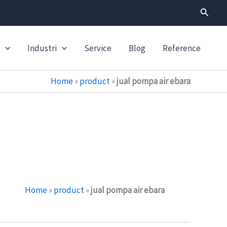
Search
Industri
Service
Blog
Reference
Home
»
product
»
jual pompa air ebara
Home
»
product
»
jual pompa air ebara