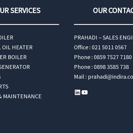
UR SERVICES
OUR CONTA
OILER
PRAHADI – SALES ENG
 OIL HEATER
Office : 021 5011 0567
ER BOILER
Phone : 0859 7527 7180
 GENERATOR
Phone : 0898 3585 738
S
Mail : prahadi@indira.co
RTS
LinkedIn
YouTube
 & MAINTENANCE