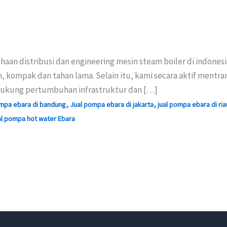
aan distribusi dan engineering mesin steam boiler di indone
 kompak dan tahan lama. Selain itu, kami secara aktif mentra
ukung pertumbuhan infrastruktur dan […]
,
,
ompa ebara di bandung
Jual pompa ebara di jakarta
jual pompa ebara di ria
al pompa hot water Ebara