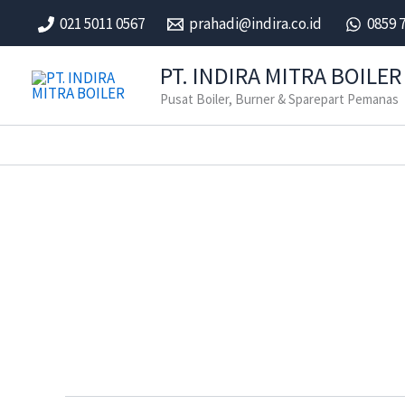
Skip
021 5011 0567
prahadi@indira.co.id
0859 
to
content
PT. INDIRA MITRA BOILER
Pusat Boiler, Burner & Sparepart Pemanas