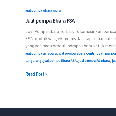
jual pompa ebara murah
Jual pompa Ebara FSA
Jual Pompa Ebara Terbaik Tokomesinkun perusah
FSA produk yang ekonomis dan dapat diandalkan,
yang ada pada produk pompa ebara untuk mend
,
,
jual pompa air ebara
jual pompa ebara centrifugal
jual p
,
,
,
tangerang
jual pompa Ebara FSA
jual pompa FS ebara
ju
Jual
Read Post »
pompa
Ebara
FSA