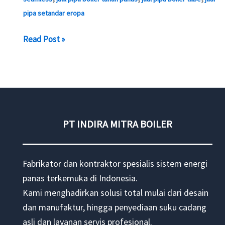
pipa setandar eropa
Jual
Read Post »
Pipa
Boiler
Tube
Jakarta
PT INDIRA MITRA BOILER
Fabrikator dan kontraktor spesialis sistem energi
panas terkemuka di Indonesia.
Kami menghadirkan solusi total mulai dari desain
dan manufaktur, hingga penyediaan suku cadang
asli dan layanan servis profesional.