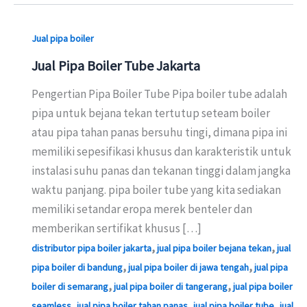
Jual pipa boiler
Jual Pipa Boiler Tube Jakarta
Pengertian Pipa Boiler Tube Pipa boiler tube adalah
pipa untuk bejana tekan tertutup seteam boiler
atau pipa tahan panas bersuhu tingi, dimana pipa ini
memiliki sepesifikasi khusus dan karakteristik untuk
instalasi suhu panas dan tekanan tinggi dalam jangka
waktu panjang. pipa boiler tube yang kita sediakan
memiliki setandar eropa merek benteler dan
memberikan sertifikat khusus […]
,
,
distributor pipa boiler jakarta
jual pipa boiler bejana tekan
jual
,
,
pipa boiler di bandung
jual pipa boiler di jawa tengah
jual pipa
,
,
boiler di semarang
jual pipa boiler di tangerang
jual pipa boiler
,
,
,
seamless
jual pipa boiler tahan panas
jual pipa boiler tube
jual