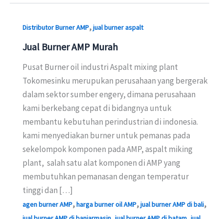
,
Distributor Burner AMP
jual burner aspalt
Jual Burner AMP Murah
Pusat Burner oil industri Aspalt mixing plant
Tokomesinku merupukan perusahaan yang bergerak
dalam sektor sumber engery, dimana perusahaan
kami berkebang cepat di bidangnya untuk
membantu kebutuhan perindustrian di indonesia.
kami menyediakan burner untuk pemanas pada
sekelompok komponen pada AMP, aspalt miking
plant, salah satu alat komponen di AMP yang
membutuhkan pemanasan dengan temperatur
tinggi dan […]
,
,
,
agen burner AMP
harga burner oil AMP
jual burner AMP di bali
,
,
jual burner AMP di banjarmasin
jual burner AMP di batam
jual