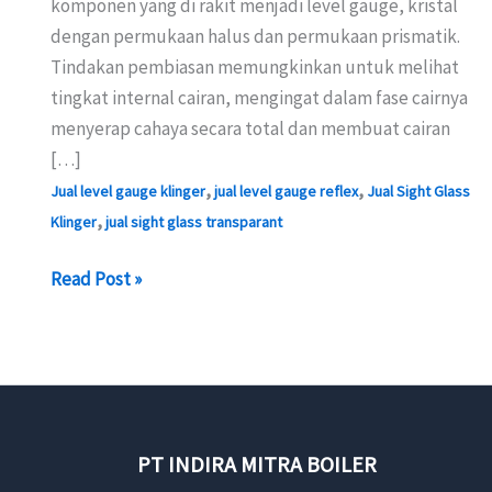
komponen yang di rakit menjadi level gauge, kristal
dengan permukaan halus dan permukaan prismatik.
Tindakan pembiasan memungkinkan untuk melihat
tingkat internal cairan, mengingat dalam fase cairnya
menyerap cahaya secara total dan membuat cairan
[…]
,
,
Jual level gauge klinger
jual level gauge reflex
Jual Sight Glass
,
Klinger
jual sight glass transparant
JUAL
Read Post »
SIGHT
GLASS
KLINGER-
LEVEL
GAUGE
PT INDIRA MITRA BOILER