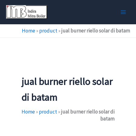
Skip
to
content
Home
»
product
»
jual burner riello solar di batam
jual burner riello solar
di batam
Home
»
product
»
jual burner riello solar di
batam