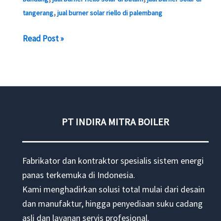
,
tangerang
jual burner solar riello di palembang
Jual
Read Post »
Burner
Riello
Press
G
solar
PT INDIRA MITRA BOILER
Fabrikator dan kontraktor spesialis sistem energi
panas terkemuka di Indonesia.
Kami menghadirkan solusi total mulai dari desain
dan manufaktur, hingga penyediaan suku cadang
asli dan layanan servis profesional.