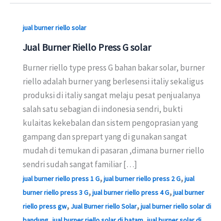
jual burner riello solar
Jual Burner Riello Press G solar
Burner riello type press G bahan bakar solar, burner
riello adalah burner yang berlesensi italiy sekaligus
produksi di italiy sangat melaju pesat penjualanya
salah satu sebagian di indonesia sendri, bukti
kulaitas kekebalan dan sistem pengoprasian yang
gampang dan sprepart yang di gunakan sangat
mudah di temukan di pasaran ,dimana burner riello
sendri sudah sangat familiar […]
,
,
jual burner riello press 1 G
jual burner riello press 2 G
jual
,
,
burner riello press 3 G
jual burner riello press 4 G
jual burner
,
,
riello press gw
Jual Burner riello Solar
jual burner riello solar di
,
,
bandung
jual burner riello solar di batam
jual burner solar di