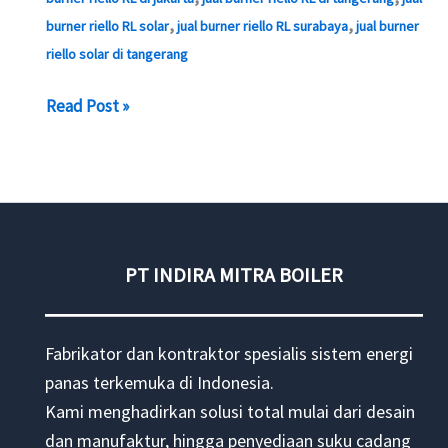
,
,
burner riello RL solar
jual burner riello RL surabaya
jual burner
riello solar di tangerang
Jual
Read Post »
Burner
Riello
RL
Solar
PT INDIRA MITRA BOILER
Fabrikator dan kontraktor spesialis sistem energi
panas terkemuka di Indonesia.
Kami menghadirkan solusi total mulai dari desain
dan manufaktur, hingga penyediaan suku cadang