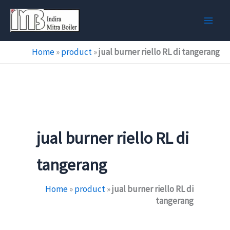
Skip
to
content
Home
»
product
»
jual burner riello RL di tangerang
jual burner riello RL di
tangerang
Home
»
product
»
jual burner riello RL di
tangerang