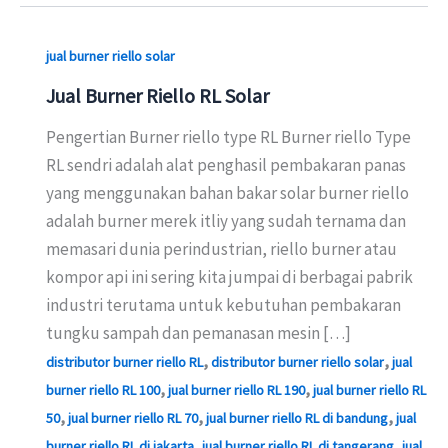
jual burner riello solar
Jual Burner Riello RL Solar
Pengertian Burner riello type RL Burner riello Type
RL sendri adalah alat penghasil pembakaran panas
yang menggunakan bahan bakar solar burner riello
adalah burner merek itliy yang sudah ternama dan
memasari dunia perindustrian, riello burner atau
kompor api ini sering kita jumpai di berbagai pabrik
industri terutama untuk kebutuhan pembakaran
tungku sampah dan pemanasan mesin […]
,
,
distributor burner riello RL
distributor burner riello solar
jual
,
,
burner riello RL 100
jual burner riello RL 190
jual burner riello RL
,
,
,
50
jual burner riello RL 70
jual burner riello RL di bandung
jual
,
,
burner riello RL di jakarta
jual burner riello RL di tangerang
jual