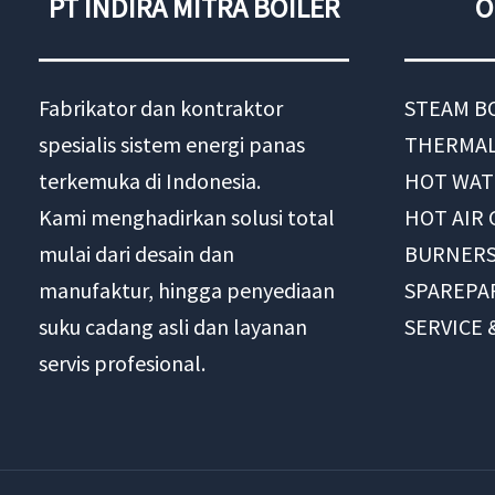
PT INDIRA MITRA BOILER
O
Fabrikator dan kontraktor
STEAM B
spesialis sistem energi panas
THERMAL
terkemuka di Indonesia.
HOT WAT
Kami menghadirkan solusi total
HOT AIR
mulai dari desain dan
BURNER
manufaktur, hingga penyediaan
SPAREPA
suku cadang asli dan layanan
SERVICE
servis profesional.