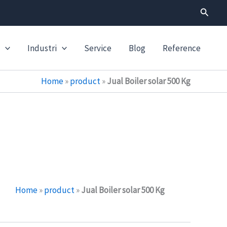
Search
Industri
Service
Blog
Reference
Home
»
product
»
Jual Boiler solar 500 Kg
Home
»
product
»
Jual Boiler solar 500 Kg