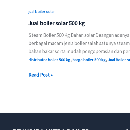
jual boiler solar
Jual boiler solar 500 kg
Steam Boiler 500 Kg Bahan solar Deangan adany
berbagai macam jenis boiler salah satunya steam 
bahan bakar serta mudah pengoperasian dan per
,
,
distributor boiler 500 kg
harga boiler 500 kg
Jual Boiler s
Jual
Read Post »
boiler
solar
500
kg