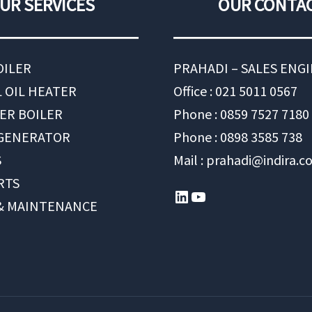
UR SERVICES
OUR CONTA
OILER
PRAHADI – SALES ENG
 OIL HEATER
Office : 021 5011 0567
ER BOILER
Phone : 0859 7527 7180
 GENERATOR
Phone : 0898 3585 738
S
Mail : prahadi@indira.co
RTS
LinkedIn
YouTube
 & MAINTENANCE