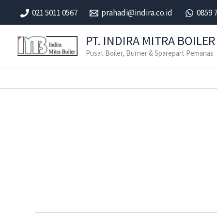
Skip
021 5011 0567
prahadi@indira.co.id
0859 
to
content
PT. INDIRA MITRA BOILER
Pusat Boiler, Burner & Sparepart Pemanas