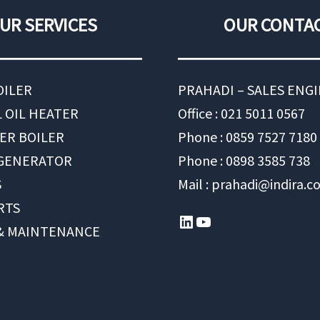
UR SERVICES
OUR CONTA
OILER
PRAHADI – SALES ENG
 OIL HEATER
Office : 021 5011 0567
ER BOILER
Phone : 0859 7527 7180
 GENERATOR
Phone : 0898 3585 738
S
Mail : prahadi@indira.co
RTS
LinkedIn
YouTube
 & MAINTENANCE