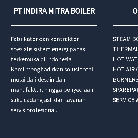
2000
PT INDIRA MITRA BOILER
O
KG/H
Fabrikator dan kontraktor
STEAM B
spesialis sistem energi panas
THERMAL
terkemuka di Indonesia.
HOT WAT
Kami menghadirkan solusi total
HOT AIR
mulai dari desain dan
BURNER
manufaktur, hingga penyediaan
SPAREPA
suku cadang asli dan layanan
SERVICE
servis profesional.