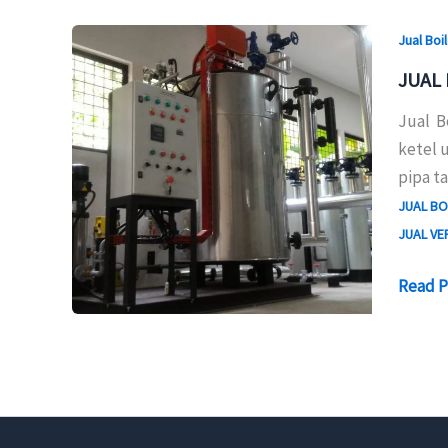
Jual Boi
JUAL 
Jual Bo
ketel 
pipa t
JUAL BO
JUAL VE
JUAL
Read P
BOILE
1000
KG,
1500
KG,