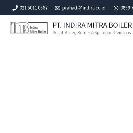
Skip
021 5011 0567
prahadi@indira.co.id
0859 
to
content
PT. INDIRA MITRA BOILER
Pusat Boiler, Burner & Sparepart Pemanas