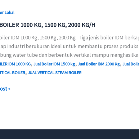
ler Lokal
BOILER 1000 KG, 1500 KG, 2000 KG/H
iler IDM 1000 Kg, 1500 Kg, 2000 Kg Tiga jenis boiler IDM berkap
uap industri berukuran ideal untuk membantu proses produksi 
abung water tube dan berbentuk vertikal mampu menghasilka
,
,
,
ILER IDM 1000 KG
Jual Boiler IDM 1500 kg
Jual Boiler IDM 2000 Kg
Jual Boil
,
RTICAL BOILER
JUAL VERTICAL STEAM BOILER
ost »
R