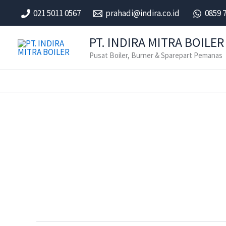
Skip
021 5011 0567
prahadi@indira.co.id
0859 
to
content
PT. INDIRA MITRA BOILER
Pusat Boiler, Burner & Sparepart Pemanas