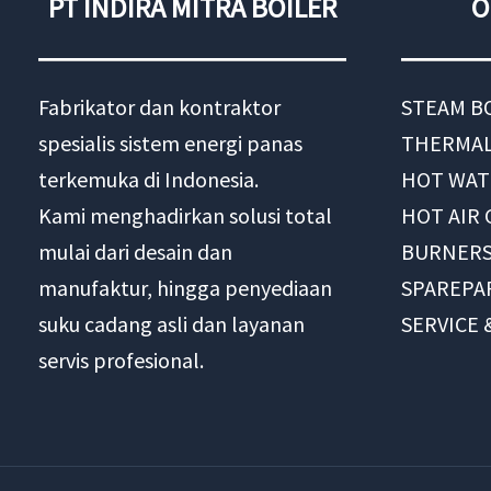
PT INDIRA MITRA BOILER
O
Fabrikator dan kontraktor
STEAM B
spesialis sistem energi panas
THERMAL
terkemuka di Indonesia.
HOT WAT
Kami menghadirkan solusi total
HOT AIR
mulai dari desain dan
BURNER
manufaktur, hingga penyediaan
SPAREPA
suku cadang asli dan layanan
SERVICE
servis profesional.