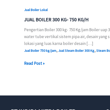
Jual Boiler Lokal
JUAL BOILER 300 KG- 750 KG/H
Pengertian Boiler 300 kg- 750 Kg/jam Boiler uap 
water tube vertikal sistem pipa air, desain yang
lokasi yang luas karna boiler desain […]
,
,
Jual Boiler 750 kg/jam
Jual Steam Boiler 300 Kg
Steam Boi
JUAL
Read Post »
BOILER
300
KG-
750
KG/H