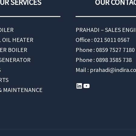
UR SERVICES
OUR CONTA
OILER
PRAHADI – SALES ENG
 OIL HEATER
Office : 021 5011 0567
ER BOILER
Phone : 0859 7527 7180
 GENERATOR
Phone : 0898 3585 738
S
Mail : prahadi@indira.co
RTS
LinkedIn
YouTube
 & MAINTENANCE