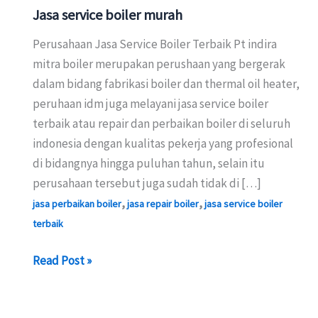
Jasa service boiler murah
Perusahaan Jasa Service Boiler Terbaik Pt indira
mitra boiler merupakan perushaan yang bergerak
dalam bidang fabrikasi boiler dan thermal oil heater,
peruhaan idm juga melayani jasa service boiler
terbaik atau repair dan perbaikan boiler di seluruh
indonesia dengan kualitas pekerja yang profesional
di bidangnya hingga puluhan tahun, selain itu
perusahaan tersebut juga sudah tidak di […]
,
,
jasa perbaikan boiler
jasa repair boiler
jasa service boiler
terbaik
Jasa
Read Post »
service
boiler