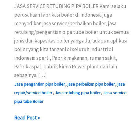
JASA SERVICE RETUBING PIPA BOILER Kami selaku
perusahaan fabrikasi boiler di indonesia juga
menyedikan jasa service/perbaikan boiler, jasa
retubing/pengantian pipa tube boiler untuk semua
jenis dan kapasitas boiler yang ada, adapun aplikasi
boiler yang kita tangani di seluruh industri di
indonesia sperti, Pabrik makanan, rumah sakit,
Pabrik aspal, pabrik kimia Power plant dan lain
sebaginya. […]
,
,
Jasa pengantian pipa boiler
jasa perbaikan pipa boiler
jasa
,
,
repair/service boiler
Jasa retubing pipa boiler
Jasa service
pipa tube Boiler
JASA
Read Post »
SERVICE
RETUBING