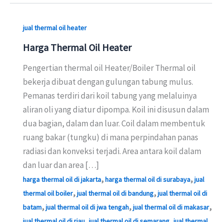
jual thermal oil heater
Harga Thermal Oil Heater
Pengertian thermal oil Heater/Boiler Thermal oil
bekerja dibuat dengan gulungan tabung mulus.
Pemanas terdiri dari koil tabung yang melaluinya
aliran oli yang diatur dipompa. Koil ini disusun dalam
dua bagian, dalam dan luar. Coil dalam membentuk
ruang bakar (tungku) di mana perpindahan panas
radiasi dan konveksi terjadi. Area antara koil dalam
dan luar dan area […]
,
,
harga thermal oil di jakarta
harga thermal oil di surabaya
jual
,
,
thermal oil boiler
jual thermal oil di bandung
jual thermal oil di
,
,
,
batam
jual thermal oil di jwa tengah
jual thermal oil di makasar
,
,
jual thermal oil di riau
jual thermal oil di semarang
jual thermal