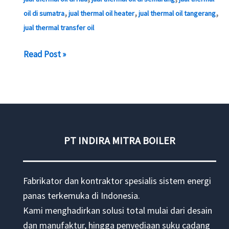
,
,
,
oil di sumatra
jual thermal oil heater
jual thermal oil tangerang
jual thermal transfer oil
Harga
Read Post »
Thermal
Oil
Heater
PT INDIRA MITRA BOILER
Fabrikator dan kontraktor spesialis sistem energi
panas terkemuka di Indonesia.
Kami menghadirkan solusi total mulai dari desain
dan manufaktur, hingga penyediaan suku cadang