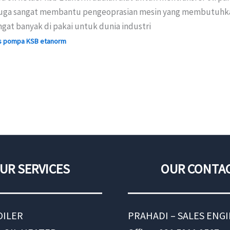
juga sangat membantu pengeoprasian mesin yang membutuhkan
gat banyak di pakai untuk dunia industri
s pompa KSB etanorm
UR SERVICES
OUR CONTA
OILER
PRAHADI – SALES ENG