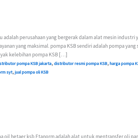
u adalah perusahaan yang bergerak dalam alat mesin industri
ayanan yang maksimal. pompa KSB sendiri adalah pompa yang 
banyak kelebihan pompa KSB […]
,
,
stributor pompa KSB jakarta
distributor resmi pompa KSB
harga pompa K
,
orm syt
jual pompa oli KSB
oil hetaer ksb Etanorm adalah alat untuk mentransfer oli pa