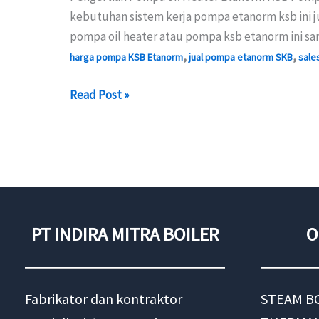
kebutuhan sistem kerja pompa etanorm ksb ini 
pompa oil heater atau pompa ksb etanorm ini san
,
,
harga pompa KSB Etanorm
jual pompa etanorm SKB
sale
Distributor
Read Post »
Pump
KSB
etanorm
PT INDIRA MITRA BOILER
O
Fabrikator dan kontraktor
STEAM B