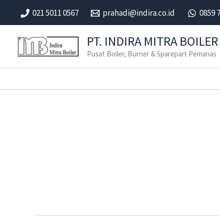
Skip
021 5011 0567
prahadi@indira.co.id
0859 
to
content
PT. INDIRA MITRA BOILER
Pusat Boiler, Burner & Sparepart Pemanas