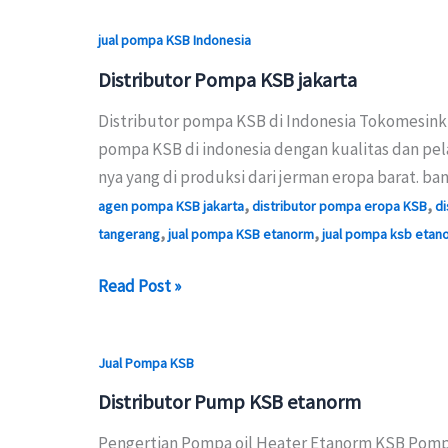
jual pompa KSB Indonesia
Distributor Pompa KSB jakarta
Distributor pompa KSB di Indonesia Tokomesink
pompa KSB di indonesia dengan kualitas dan pel
nya yang di produksi dari jerman eropa barat. 
,
,
agen pompa KSB jakarta
distributor pompa eropa KSB
di
,
,
tangerang
jual pompa KSB etanorm
jual pompa ksb etan
Distributor
Read Post »
Pompa
KSB
Jual Pompa KSB
jakarta
Distributor Pump KSB etanorm
Pengertian Pompa oil Heater Etanorm KSB Pompa 