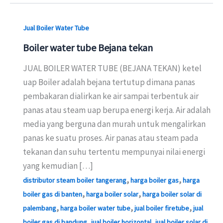
Jual Boiler Water Tube
Boiler water tube Bejana tekan
JUAL BOILER WATER TUBE (BEJANA TEKAN) ketel
uap Boiler adalah bejana tertutup dimana panas
pembakaran dialirkan ke air sampai terbentuk air
panas atau steam uap berupa energi kerja. Air adalah
media yang berguna dan murah untuk mengalirkan
panas ke suatu proses. Air panas atau steam pada
tekanan dan suhu tertentu mempunyai nilai energi
yang kemudian […]
,
,
distributor steam boiler tangerang
harga boiler gas
harga
,
,
boiler gas di banten
harga boiler solar
harga boiler solar di
,
,
,
palembang
harga boiler water tube
jual boiler firetube
jual
,
,
boiler gas di bandung
jual boiler horizontal
jual boiler solar di