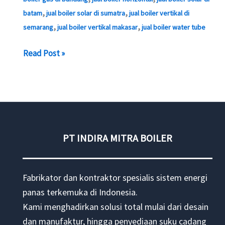
,
,
batam
jual boiler solar di sumatra
jual boiler vertikal di
,
,
semarang
jual boiler vertikal makasar
jual boiler water tube
Boiler
Read Post »
water
tube
Bejana
tekan
PT INDIRA MITRA BOILER
Fabrikator dan kontraktor spesialis sistem energi
panas terkemuka di Indonesia.
Kami menghadirkan solusi total mulai dari desain
dan manufaktur, hingga penyediaan suku cadang