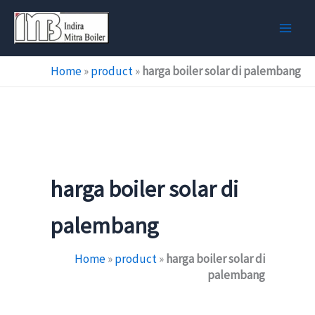
Skip
to
content
Home
»
product
»
harga boiler solar di palembang
harga boiler solar di
palembang
Home
»
product
»
harga boiler solar di
palembang