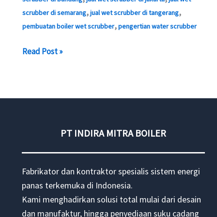
,
,
scrubber di semarang
jual wet scrubber di tangerang
,
pembuatan boiler wet scrubber
pengertian water scrubber
Jual
Read Post »
Water
Scrubber
Boiler
PT INDIRA MITRA BOILER
Fabrikator dan kontraktor spesialis sistem energi
panas terkemuka di Indonesia.
Kami menghadirkan solusi total mulai dari desain
dan manufaktur, hingga penyediaan suku cadang