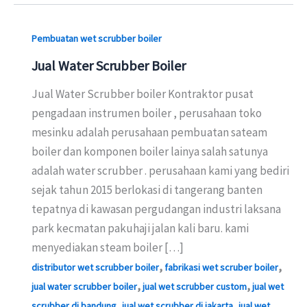
Pembuatan wet scrubber boiler
Jual Water Scrubber Boiler
Jual Water Scrubber boiler Kontraktor pusat
pengadaan instrumen boiler , perusahaan toko
mesinku adalah perusahaan pembuatan sateam
boiler dan komponen boiler lainya salah satunya
adalah water scrubber . perusahaan kami yang bediri
sejak tahun 2015 berlokasi di tangerang banten
tepatnya di kawasan pergudangan industri laksana
park kecmatan pakuhaji jalan kali baru. kami
menyediakan steam boiler […]
,
,
distributor wet scrubber boiler
fabrikasi wet scruber boiler
,
,
jual water scrubber boiler
jual wet scrubber custom
jual wet
,
,
scrubber di bandung
jual wet scrubber di jakarta
jual wet