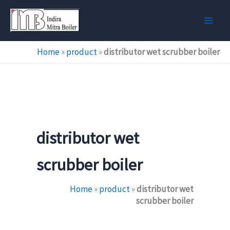
Skip
to
content
Home
»
product
»
distributor wet scrubber boiler
distributor wet
scrubber boiler
Home
»
product
»
distributor wet
scrubber boiler