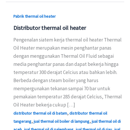
Pabrik thermal oil heater
Distributor thermal oil heater
Pengenalan siatem kerja thermal oil heater Thermal
Oil Heater merupakan mesin penghantar panas
dengan menggunakan Thermal Oil Fluid sebagai
media penghantar panas dan dapat bekerja hingga
temperatur 300 derajat Celcius atau bahkan lebih.
Berbeda dengan steam boiler yang harus
mempergunakan tekanan sampai 70 bar untuk
pemakaian temperatur 285 derajat Celcius, Thermal
Oil Heater bekerja cukup […]
,
distributor thermal oil di batam
distributor thermal oil
,
,
tangerang
jual thermal oil boiler di lampung
jual thermal oil di
,
,
,
aceh
jual thermal oil di palembang
jual thermal oil di riau
jual