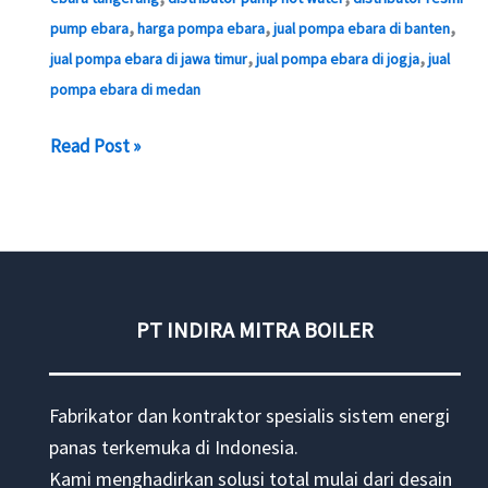
,
,
,
pump ebara
harga pompa ebara
jual pompa ebara di banten
,
,
jual pompa ebara di jawa timur
jual pompa ebara di jogja
jual
pompa ebara di medan
Distributor
Read Post »
Pompa
Ebara
PT INDIRA MITRA BOILER
Fabrikator dan kontraktor spesialis sistem energi
panas terkemuka di Indonesia.
Kami menghadirkan solusi total mulai dari desain