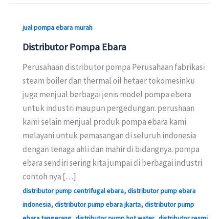
jual pompa ebara murah
Distributor Pompa Ebara
Perusahaan distributor pompa Perusahaan fabrikasi
steam boiler dan thermal oil hetaer tokomesinku
juga menjual berbagai jenis model pompa ebera
untuk industri maupun pergedungan. perushaan
kami selain menjual produk pompa ebara kami
melayani untuk pemasangan di seluruh indonesia
dengan tenaga ahli dan mahir di bidangnya. pompa
ebara sendiri sering kita jumpai di berbagai industri
contoh nya […]
,
distributor pump centrifugal ebara
distributor pump ebara
,
,
indonesia
distributor pump ebara jkarta
distributor pump
,
,
ebara tangerang
distributor pump hot water
distributor resmi