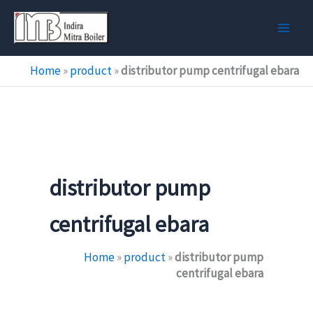
Skip
to
content
Home
»
product
»
distributor pump centrifugal ebara
distributor pump
centrifugal ebara
Home
»
product
»
distributor pump
centrifugal ebara