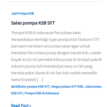
Jual Pompa KSB
Sales pompa KSB SYT
Pompa KSB di indonesia Perushaan kami
menyediakan berbagi type pompa ksb Etanorm SYT
dan kami memberi solusi dan saran agar untuk
memakai kbutuhan pump dengan merek ksb, sudah
bnyak di sluruh pemakai khususnya di tempat pabrik
industri pump ksb branded jermany ini lah yang
mereka pakai. karna di sisi lain ksb sudah memeliki
nama branded […]
,
,
distributor pompa KSB SYT
Harga pompa SYT KSB
Jual pompa
,
KSB SYT
Pompa KSB di Indonesia
Sales
Read Post »