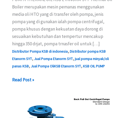
Boiler merupakan mesin pemanas menggunakan
media oli HTO yang di transfer oleh pompa, jenis
pompa yang di gunakan ialah pompa centrifugal,
pompa khusus dengan kekuatan daya dorong di
sesuaikan kebutuhan dan tempertur mencakup
hingga 350 drjat, pompa trnasfer oil untuk […]
,
Distributor Pompa KSB di indonesia
Distributor pompa KSB
,
,
Etanorm SYT
Jual Pompa Etanorm SYT
jual pompa minyak/oli
,
,
panas KSB
Jual Pompa OliKSB Etanorm SYT
KSB OIL PUMP
DISTRIBUTOR
Read Post »
POMPA
THERMAL
OIL
-
KSB