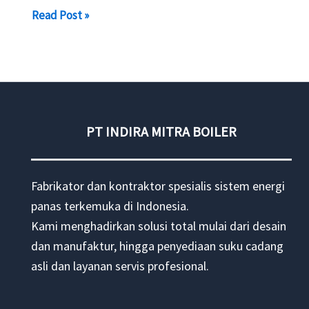
Steam
Read Post »
Boiler
750
kg
Vertikal
PT INDIRA MITRA BOILER
Fabrikator dan kontraktor spesialis sistem energi
panas terkemuka di Indonesia.
Kami menghadirkan solusi total mulai dari desain
dan manufaktur, hingga penyediaan suku cadang
asli dan layanan servis profesional.