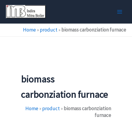
Skip
to
content
Home
»
product
»
biomass carbonziation furnace
biomass
carbonziation furnace
Home
»
product
»
biomass carbonziation
furnace