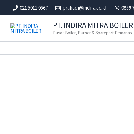
Skip
021 5011 0567
prahadi@indira.co.id
0859 
to
content
PT. INDIRA MITRA BOILER
Pusat Boiler, Burner & Sparepart Pemanas