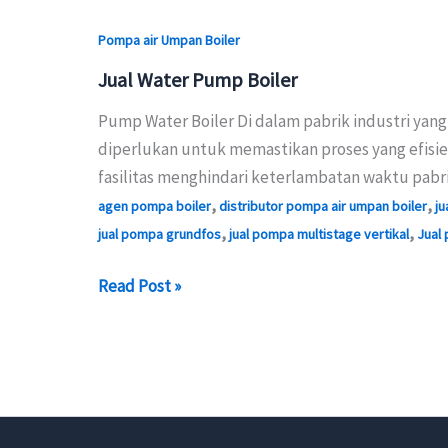
Pompa air Umpan Boiler
Jual Water Pump Boiler
Pump Water Boiler Di dalam pabrik industri yang
diperlukan untuk memastikan proses yang efisi
fasilitas menghindari keterlambatan waktu pabr
,
,
agen pompa boiler
distributor pompa air umpan boiler
ju
,
,
jual pompa grundfos
jual pompa multistage vertikal
Jual 
Jual
Read Post »
Water
Pump
Boiler