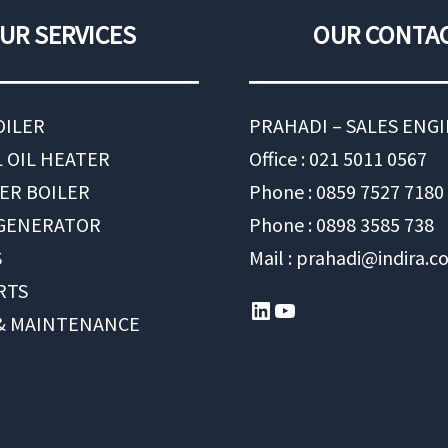
UR SERVICES
OUR CONTA
OILER
PRAHADI – SALES ENG
 OIL HEATER
Office : 021 5011 0567
ER BOILER
Phone : 0859 7527 7180
 GENERATOR
Phone : 0898 3585 738
S
Mail : prahadi@indira.co
RTS
LinkedIn
YouTube
 & MAINTENANCE