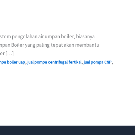
istem pengolahan air umpan boiler, biasanya
Umpan Boiler yang paling tepat akan membantu
ler […]
,
,
,
mpa boiler uap
jual pompa centrifugal fertikal
jual pompa CNP