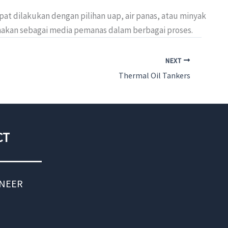
t dilakukan dengan pilihan uap, air panas, atau minyak
nakan sebagai media pemanas dalam berbagai proses.
NEXT
Thermal Oil Tankers
CT
INEER