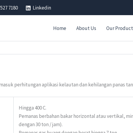
7527 7180
Linkedin
Home
About Us
Our Product
ermasuk perhitungan aplikasi kelautan dan kehilangan panas ta
Hingga 400 C.
Pemanas berbahan bakar horizontal atau vertikal, min
dengan 30 ton / jam).
Pemanas gas buang dengan berat hingga 7 ton.