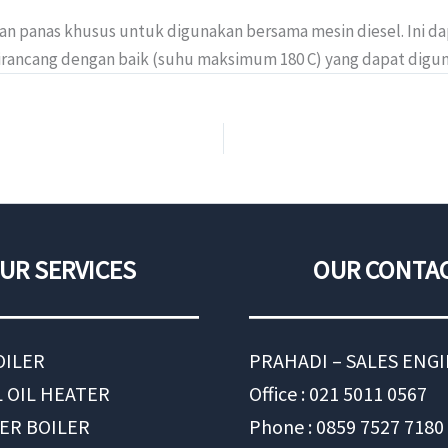
 panas khusus untuk digunakan bersama mesin diesel. Ini dapa
dirancang dengan baik (suhu maksimum 180 C) yang dapat digu
UR SERVICES
OUR CONTA
OILER
PRAHADI – SALES ENG
 OIL HEATER
Office : 021 5011 0567
ER BOILER
Phone : 0859 7527 7180