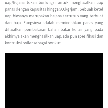
uap/Bejana tekan berfungsi untuk menghasilkan uap
panas dengan kapasitas hingga 500kg/jam, Sebuah ketel
uap biasanya merupakan bejana tertutup yang terbuat
dari baja. Fungsinya adalah memindahkan panas yang
dihasilkan pembakaran bahan bakar ke air yang pada
akhirnya akan menghasilkan uap. ada pun spesifikasi dan
kontruksi boiler sebagai berikut.