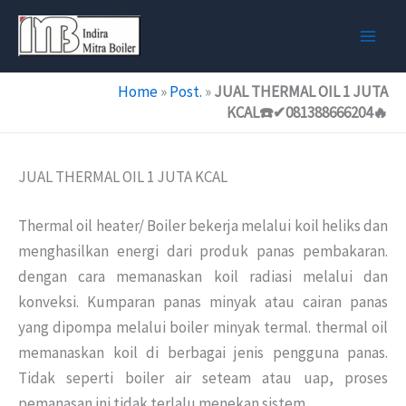
Skip
to
content
Home
»
Post.
»
JUAL THERMAL OIL 1 JUTA
KCAL☎️✔081388666204🔥
JUAL THERMAL OIL 1 JUTA KCAL
Thermal oil heater/ Boiler
bekerja melalui koil heliks dan
menghasilkan energi dari produk panas pembakaran.
dengan cara memanaskan koil radiasi melalui dan
konveksi.
Kumparan panas minyak atau cairan panas
yang dipompa melalui boiler minyak termal.
thermal oil
memanaskan koil di berbagai jenis pengguna panas.
Tidak seperti boiler air seteam atau uap, proses
pemanasan ini tidak terlalu menekan sistem.