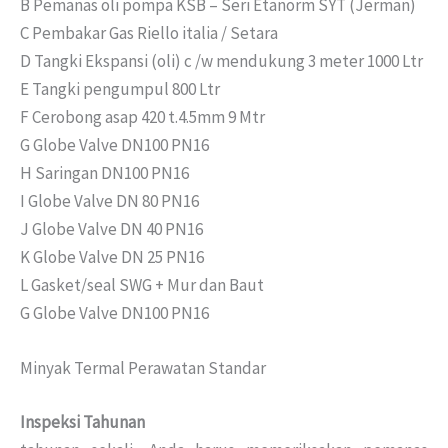
B Pemanas oli pompa KSB – Seri Etanorm SYT (Jerman)
C Pembakar Gas Riello italia / Setara
D Tangki Ekspansi (oli) c /w mendukung 3 meter 1000 Ltr
E Tangki pengumpul 800 Ltr
F Cerobong asap 420 t.4.5mm 9 Mtr
G Globe Valve DN100 PN16
H Saringan DN100 PN16
I Globe Valve DN 80 PN16
J Globe Valve DN 40 PN16
K Globe Valve DN 25 PN16
L Gasket/seal SWG + Mur dan Baut
G Globe Valve DN100 PN16
Minyak Termal Perawatan Standar
Inspeksi Tahunan