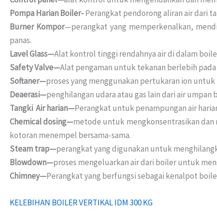
Pompa Harian Boiler-
Perangkat pendorong aliran air dari t
Burner Kompor
—perangkat yang memperkenalkan, mendist
panas.
Lavel Glass—
Alat kontrol tinggi rendahnya air di dalam boil
Safety Valve—
Alat pengaman untuk tekanan berlebih pada 
Softaner—
proses yang menggunakan pertukaran ion untuk men
Deaerasi—
penghilangan udara atau gas lain dari air umpa
Tangki Air harian—
Perangkat untuk penampungan air harian 
Chemical dosing—
metode untuk mengkonsentrasikan dan m
kotoran menempel bersama-sama.
Steam trap—
perangkat yang digunakan untuk menghilangka
Blowdown—
proses mengeluarkan air dari boiler untuk men
Chimney—
Perangkat yang berfungsi sebagai kenalpot boil
KELEBIHAN BOILER VERTIKAL IDM 300 KG