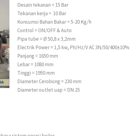
Desain tekanan = 15 Bar
Tekanan kerja = 10 Bar
Konsumsi Bahan Bakar = 5-20 Kg/h
Control = ON/OFF & Auto
Pipa tube = Ø 50,8 x 3,2mm
Electrik Power = 1,5 kw, Ph/Hz/V AC 3N/50/400±10%
Panjang = 1650 mm
Lebar = 1080 mm
Tinggi = 1950 mm
Diameter Cerobong = 230 mm
Diameter outlet uap = DN 25
aca sistem oprasi boiler