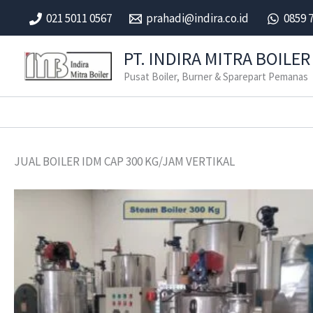
Skip
021 5011 0567
prahadi@indira.co.id
0859 
to
content
PT. INDIRA MITRA BOILER
Pusat Boiler, Burner & Sparepart Pemanas
JUAL BOILER IDM CAP 300 KG/JAM VERTIKAL