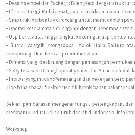
• Desain sempel dan Packegt : Dilengkapi dengan struktur 
• Efisiensi tinggi: Mulai cepat, uap bisa didapat dalam 15 m
• Sirip unik: berbentuk dirancang untuk memudahkan peny
• Operasi keselamatan: dilengkapi dengan beberapa sistem 
• Uap berkualitas tinggi: tingkat kekeringan uap berkualitas
• Burner canggih: mengadopsi merek Italia Balture a
memperingatkan ketika api membedakan.
• Dimensi yang ideal: ruang dengan pemasangan permukaan
• Safty tekanan : Di lengkapi safty valve dan Aman meledak k
• Intalasi yang mudah :Pemasangan dan pekerjaan perpipaa
Tipe bahan bakar flexible : Memilih jenis bahan bakar sesuai
Sekian pembahasan mengenai fungsi, perlengkapan, dan
membantu industri di seluruh daerah di indonesia, info lebi
Workshop