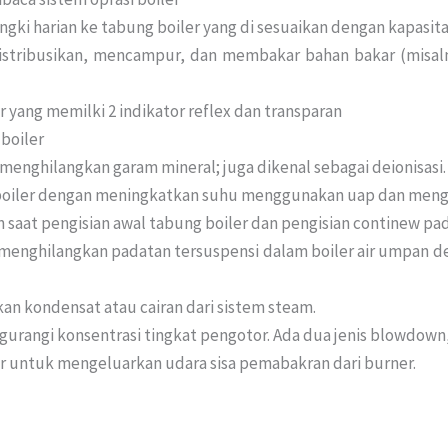
angki harian ke tabung boiler yang di sesuaikan dengan kapasi
ribusikan, mencampur, dan membakar bahan bakar (misalny
er yang memilki 2 indikator reflex dan transparan
boiler
ghilangkan garam mineral; juga dikenal sebagai deionisasi. Air
n boiler dengan meningkatkan suhu menggunakan uap dan meng
saat pengisian awal tabung boiler dan pengisian continew pad
enghilangkan padatan tersuspensi dalam boiler air umpan 
n kondensat atau cairan dari sistem steam.
gurangi konsentrasi tingkat pengotor. Ada dua jenis blowdown,
er untuk mengeluarkan udara sisa pemabakran dari burner.