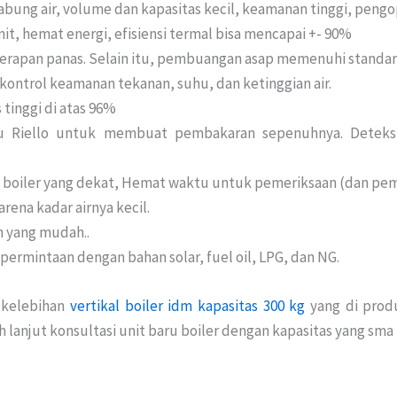
tabung air, volume dan kapasitas kecil, keamanan tinggi, pe
enit, hemat energi, efisiensi termal bisa mencapai +- 90%
erapan panas. Selain itu, pembuangan asap memenuhi standar 
kontrol keamanan tekanan, suhu, dan ketinggian air.
 tinggi di atas 96%
tau Riello untuk membuat pembakaran sepenuhnya. Deteksi
 boiler yang dekat, Hemat waktu untuk pemeriksaan (dan pem
arena kadar airnya kecil.
n yang mudah..
 permintaan dengan bahan solar, fuel oil, LPG, dan NG.
 kelebihan
vertikal boiler idm kapasitas 300 kg
yang di produ
h lanjut konsultasi unit baru boiler dengan kapasitas yang sm