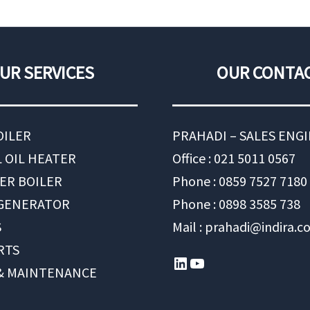
UR SERVICES
OUR CONTA
OILER
PRAHADI – SALES ENG
 OIL HEATER
Office : 021 5011 0567
ER BOILER
Phone : 0859 7527 7180
 GENERATOR
Phone : 0898 3585 738
S
Mail : prahadi@indira.co
RTS
LinkedIn
YouTube
 & MAINTENANCE