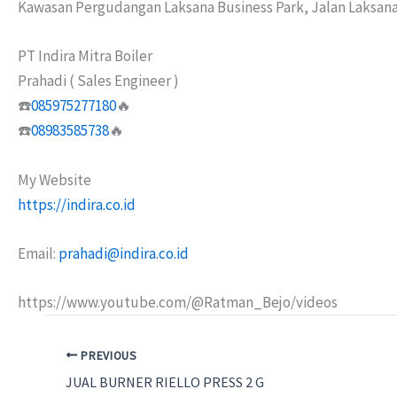
Kawasan Pergudangan Laksana Business Park, Jalan Laksana 6
PT Indira Mitra Boiler
Prahadi ( Sales Engineer )
☎️
085975277180
🔥
☎️
08983585738
🔥
My Website
https://indira.co.id
Email:
prahadi@indira.co.id
https://www.youtube.com/@Ratman_Bejo/videos
PREVIOUS
JUAL BURNER RIELLO PRESS 2 G