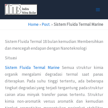
Skip
to
content
Home
»
Post.
»
Sistem Fluida Termal Marine
Sistem Fluida Termal 18 bulan kemudian: Membersihkan
dan mencegah endapan dengan Nanoteknologi
Situasi
Sistem Fluida Termal Marine
Semua struktur kimia
organik mengalami degradasi termal saat panas
diterapkan. Pada suhu tinggi tertentu, ada beberapa
tingkat degradasi yang terjadi tergantung pada struktur
cairan atau minyak transfer panas tertentu. Struktur
kimia non-aromatik versus aromatik dan kemudian
tingkat aromatisitas menentukan peringkat stabilitas