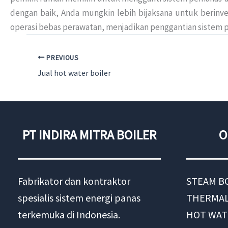
dengan baik, Anda mungkin lebih bijaksana untuk berinv
operasi bebas perawatan, menjadikan penggantian sistem 
PREVIOUS
Jual hot water boiler
PT INDIRA MITRA BOILER
O
Fabrikator dan kontraktor
STEAM B
spesialis sistem energi panas
THERMAL
terkemuka di Indonesia.
HOT WAT