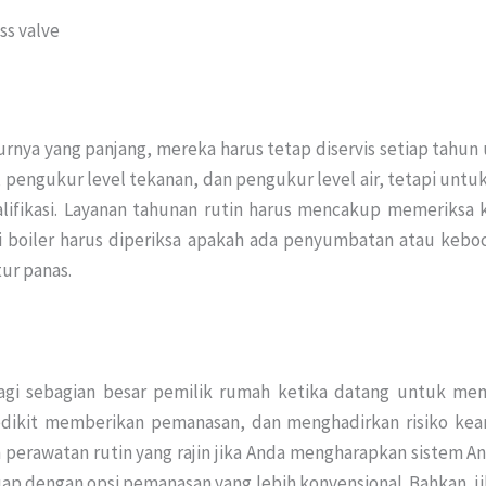
ss valve
rnya yang panjang, mereka harus tetap diservis setiap tahu
pengukur level tekanan, dan pengukur level air, tetapi untu
kualifikasi. Layanan tahunan rutin harus mencakup memeriks
ri boiler harus diperiksa apakah ada penyumbatan atau kebo
ur panas.
 bagi sebagian besar pemilik rumah ketika datang untuk 
edikit memberikan pemanasan, dan menghadirkan risiko keam
rawatan rutin yang rajin jika Anda mengharapkan sistem A
 dengan opsi pemanasan yang lebih konvensional. Bahkan, jik