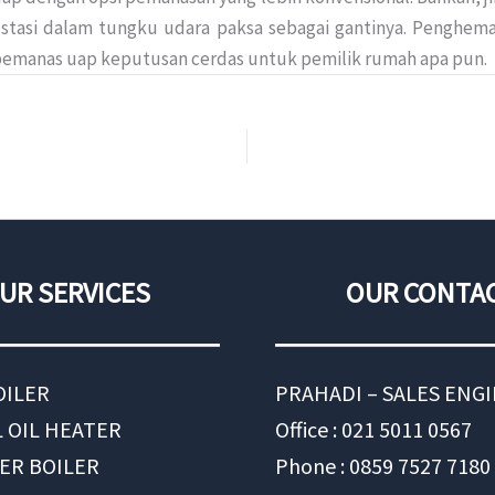
estasi dalam tungku udara paksa sebagai gantinya. Penghe
pemanas uap keputusan cerdas untuk pemilik rumah apa pun.
UR SERVICES
OUR CONTA
OILER
PRAHADI – SALES ENG
 OIL HEATER
Office : 021 5011 0567
ER BOILER
Phone : 0859 7527 7180