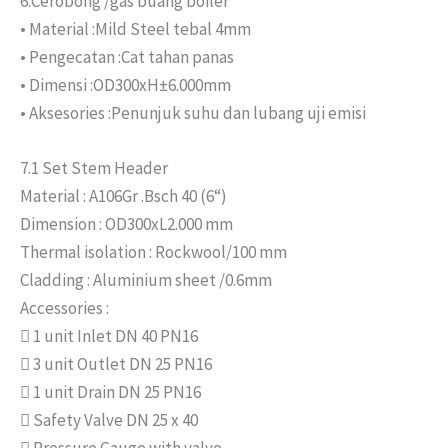
6.Cerobong /gas buang boiler
• Material :Mild Steel tebal 4mm
• Pengecatan :Cat tahan panas
• Dimensi :OD300xH±6.000mm
• Aksesories :Penunjuk suhu dan lubang uji emisi
7.1 Set Stem Header
Material : A106Gr .Bsch 40 (6“)
Dimension : OD300xL2.000 mm
Thermal isolation : Rockwool/100 mm
Cladding : Aluminium sheet /0.6mm
Accessories :
 1 unit Inlet DN 40 PN16
 3 unit Outlet DN 25 PN16
 1 unit Drain DN 25 PN16
 Safety Valve DN 25 x 40