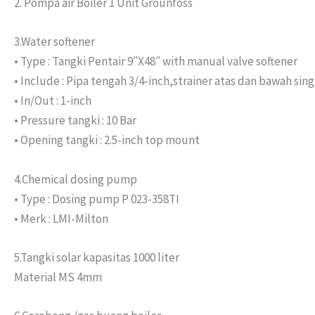
2. Pompa air Boiler 1 Unit Grounfoss
3.Water softener
• Type : Tangki Pentair 9″X48″ with manual valve softener
• Include : Pipa tengah 3/4-inch,strainer atas dan bawah sing
• In/Out : 1-inch
• Pressure tangki : 10 Bar
• Opening tangki : 2.5-inch top mount
4.Chemical dosing pump
• Type : Dosing pump P 023-358TI
• Merk : LMI-Milton
5.Tangki solar kapasitas 1000 liter
Material MS 4mm