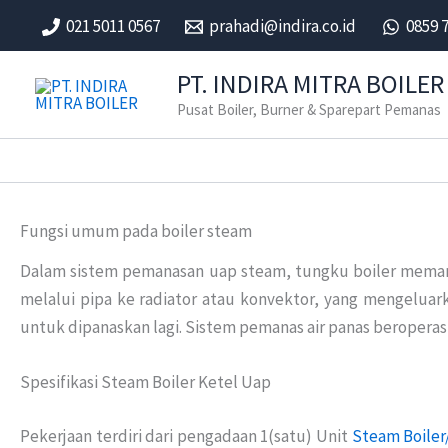
Skip
021 5011 0567
prahadi@indira.co.id
0859 
to
content
PT. INDIRA MITRA BOILER
Pusat Boiler, Burner & Sparepart Pemanas
Fungsi umum pada boiler steam
Dalam sistem pemanasan uap steam, tungku boiler mema
melalui pipa ke radiator atau konvektor, yang mengelua
untuk dipanaskan lagi. Sistem pemanas air panas beroperas
Spesifikasi Steam Boiler Ketel Uap
Pekerjaan terdiri dari pengadaan 1(satu) Unit
Steam Boiler