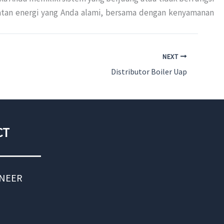
matan energi yang Anda alami, bersama dengan kenyamanan
NEXT
Distributor Boiler Uap
CT
INEER