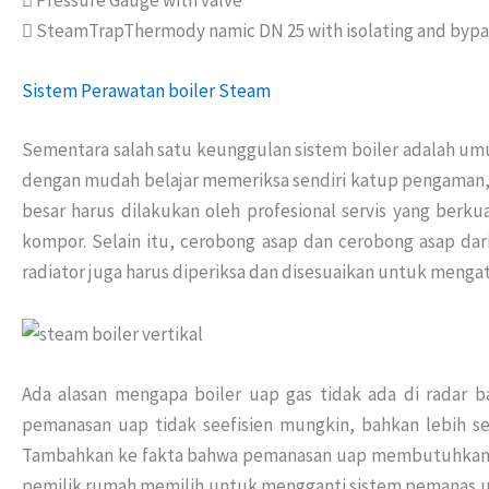
 Pressure Gauge with valve
 SteamTrapThermody namic DN 25 with isolating and bypa
Sistem Perawatan boiler Steam
Sementara salah satu keunggulan sistem boiler adalah umu
dengan mudah belajar memeriksa sendiri katup pengaman, 
besar harus dilakukan oleh profesional servis yang ber
kompor. Selain itu, cerobong asap dan cerobong asap da
radiator juga harus diperiksa dan disesuaikan untuk mengat
Ada alasan mengapa boiler uap gas tidak ada di radar
pemanasan uap tidak seefisien mungkin, bahkan lebih s
Tambahkan ke fakta bahwa pemanasan uap membutuhkan pe
pemilik rumah memilih untuk mengganti sistem pemanas uap