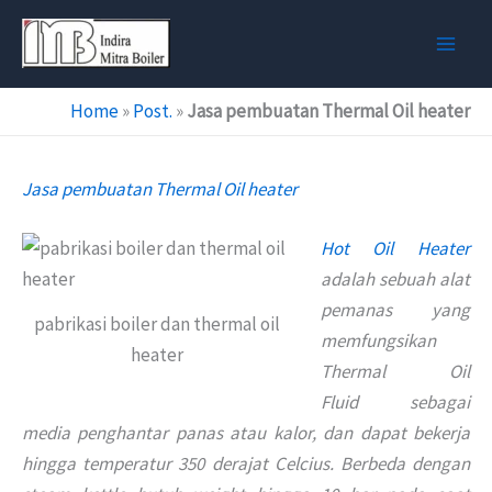
Skip
to
content
Home
»
Post.
»
Jasa pembuatan Thermal Oil heater
Jasa pembuatan Thermal Oil heater
Hot Oil Heater
adalah sebuah alat
pemanas yang
pabrikasi boiler dan thermal oil
memfungsikan
heater
Thermal Oil
Fluid sebagai
media penghantar panas atau kalor, dan dapat bekerja
hingga temperatur 350 derajat Celcius. Berbeda dengan