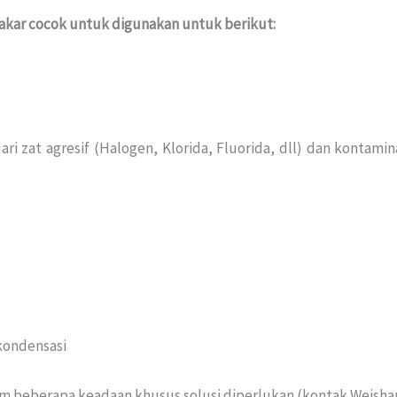
kar cocok untuk digunakan untuk berikut:
i zat agresif (Halogen, Klorida, Fluorida, dll) dan kontami
kondensasi
am beberapa keadaan khusus solusi diperlukan (kontak Weisha