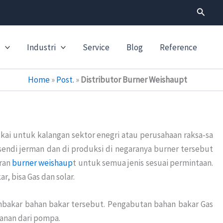
Search
Industri
Service
Blog
Reference
Home
»
Post.
»
Distributor Burner Weishaupt
ai untuk kalangan sektor enegri atau perusahaan raksa-sa
endi jerman dan di produksi di negaranya burner tersebut
aran
burner weishaup
t untuk semua jenis sesuai permintaan.
, bisa Gas dan solar.
akar bahan bakar tersebut. Pengabutan bahan bakar Gas
anan dari pompa.