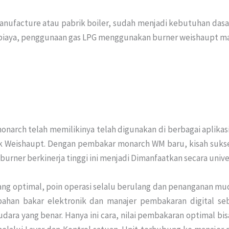
nufacture atau pabrik boiler, sudah menjadi kebutuhan dasar.
i biaya, penggunaan gas LPG menggunakan burner weishaupt mas
narch telah memilikinya telah digunakan di berbagai aplikas
 Weishaupt. Dengan pembakar monarch WM baru, kisah sukses
ner berkinerja tinggi ini menjadi Dimanfaatkan secara univer
ang optimal, poin operasi selalu berulang dan penanganan mu
 bahan bakar elektronik dan manajer pembakaran digital s
dara yang benar. Hanya ini cara, nilai pembakaran optimal bi