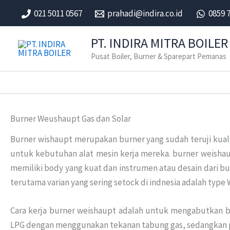
Skip
021 5011 0567
prahadi@indira.co.id
0859 
to
content
PT. INDIRA MITRA BOILER
Pusat Boiler, Burner & Sparepart Pemanas
Burner Weushaupt Gas dan Solar
Burner wishaupt merupakan burner yang sudah teruji kual
untuk kebutuhan alat mesin kerja mereka. burner weishau
memiliki body yang kuat dan instrumen atau desain dari bu
terutama varian yang sering setock di indnesia adalah type
Cara kerja burner weishaupt adalah untuk mengabutkan
LPG dengan menggunakan tekanan tabung gas, sedangkan p