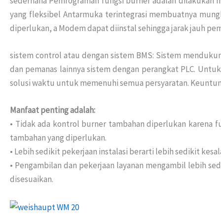
sederhana Pemrograman fungsi burner adalah dilakukan m
yang fleksibel Antarmuka terintegrasi membuatnya mungk
diperlukan, a Modem dapat diinstal sehingga jarak jauh pema
sistem control atau dengan sistem BMS: Sistem menduku
dan pemanas lainnya sistem dengan perangkat PLC. Untu
solusi waktu untuk memenuhi semua persyaratan. Keuntun
Manfaat penting adalah:
• Tidak ada kontrol burner tambahan diperlukan karena fu
tambahan yang diperlukan.
• Lebih sedikit pekerjaan instalasi berarti lebih sedikit kes
• Pengambilan dan pekerjaan layanan mengambil lebih sedik
disesuaikan.