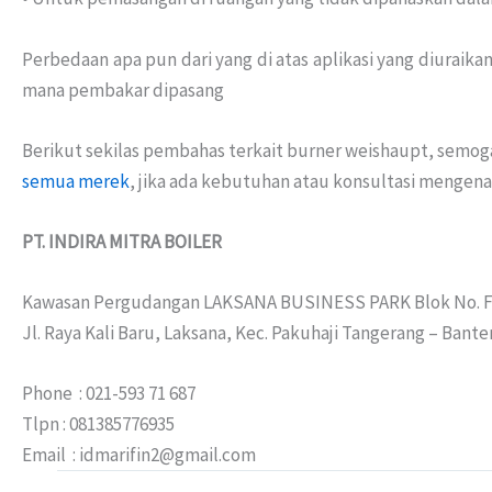
Perbedaan apa pun dari yang di atas aplikasi yang diuraika
mana pembakar dipasang
Berikut sekilas pembahas terkait burner weishaupt, semoga
semua merek
, jika ada kebutuhan atau konsultasi mengenai
PT. INDIRA MITRA BOILER
Kawasan Pergudangan LAKSANA BUSINESS PARK Blok No. F
Jl. Raya Kali Baru, Laksana, Kec. Pakuhaji Tangerang – Bante
Phone : 021-593 71 687
Tlpn : 081385776935
Email : idmarifin2@gmail.com