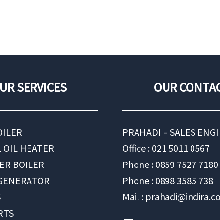
UR SERVICES
OUR CONTA
OILER
PRAHADI – SALES ENG
 OIL HEATER
Office : 021 5011 0567
ER BOILER
Phone : 0859 7527 7180
 GENERATOR
Phone : 0898 3585 738
S
Mail : prahadi@indira.co
RTS