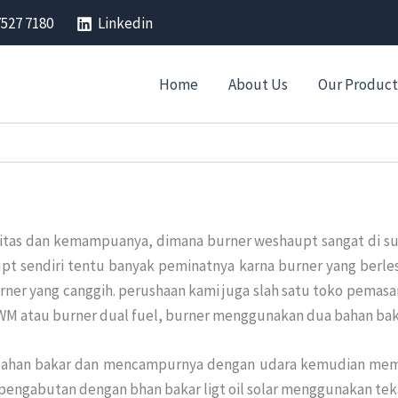
7527 7180
Linkedin
Home
About Us
Our Product
itas dan kemampuanya, dimana burner weshaupt sangat di suk
pt sendiri tentu banyak peminatnya karna burner yang berles
rner yang canggih. perushaan kami juga slah satu toko pemas
 WM atau burner dual fuel, burner menggunakan dua bahan bakar
 bahan bakar dan mencampurnya dengan udara kemudian memb
engabutan dengan bhan bakar ligt oil solar menggunakan tek