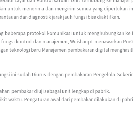
elalui Layar dan Kontrol satuan. Unit terhubung ke manaje
in untuk menerima dan mengirim semua yang diperlukan info
ntauan dan diagnostik jarak jauh fungsi bisa diaktifkan.
ng beberapa protokol komunikasi untuk menghubungkan ke BM
k fungsi kontrol dan manajemen, Weishaupt menawarkan ProG
gan teknologi baru Manajemen pembakaran digital menghasil
ngsi ini sudah Diurus dengan pembakaran Pengelola. Sekering 
alahan: pembakar diuji sebagai unit lengkap di pabrik.
it waktu. Pengaturan awal dari pembakar dilakukan di pabrik.