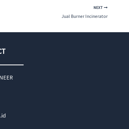
NEXT
Jual Burner Incinerator
CT
INEER
.id