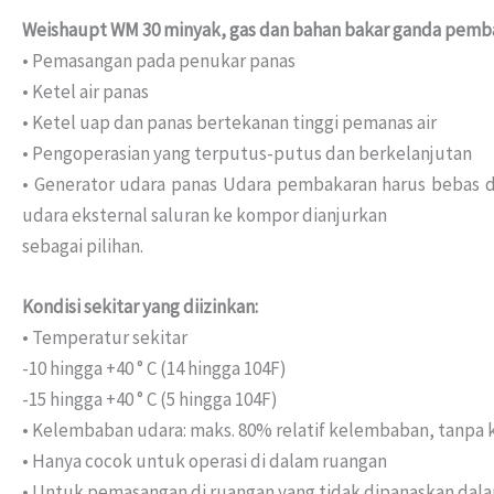
Weishaupt WM 30 minyak, gas dan bahan bakar ganda pemba
• Pemasangan pada penukar panas
• Ketel air panas
• Ketel uap dan panas bertekanan tinggi pemanas air
• Pengoperasian yang terputus-putus dan berkelanjutan
• Generator udara panas Udara pembakaran harus bebas dar
udara eksternal saluran ke kompor dianjurkan
sebagai pilihan.
Kondisi sekitar yang diizinkan:
• Temperatur sekitar
-10 hingga +40 ° C (14 hingga 104F)
-15 hingga +40 ° C (5 hingga 104F)
• Kelembaban udara: maks. 80% relatif kelembaban, tanpa 
• Hanya cocok untuk operasi di dalam ruangan
• Untuk pemasangan di ruangan yang tidak dipanaskan dal