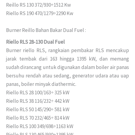
Reillo RS 130 372/930÷1512 Kw
Riello RS 190 470/1279÷2290 Kw
Burner Reillo Bahan Bakar Dual Fuel :
Riello RLS 28-130 Dual Fuel
Burner riello RLS, rangkaian pembakar RLS mencakup
jarak tembak dari 163 hingga 1395 kW, dan memang
sudah dirancang untuk digunakan dalam boiler air panas
bersuhu rendah atau sedang, generator udara atau uap
panas, boiler minyak diathermic.
Riello RLS 28 100/163÷ 325 kW
Riello RLS 38 116/232÷ 442 kW
Riello RLS 50 145/290÷ 581 kW
Riello RLS 70 232/465÷ 814 kW
Riello RLS 100 349/698÷1163 kW
Riello RLS 130 465/930÷1395 kW