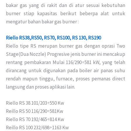
bakar gas yang di rakit dan di atur sesuai kebutuhan
burner stiap kapasitas berikut beberpa alat untuk
mengatur bahan bakar gas burner :
Riello RS38,RS50, RS70, RS100, RS 130, RS190
Riello tipe RS merupan burner gas dengan oprasi Two
Stage(Dua Nozzle) Progresive jenis burner ini ​​mencakup
rentang pembakaran Mulai 116/290÷581 kW, yang telah
dirancang untuk digunakan pada boiler air panas suhu
rendah mapun tinggu, furnace, proses pemanas direct
langsung dan proses aplikasi lain.
Riello RS 38 101/203÷550 Kw
Reillo RS 50 116/290÷581Kw
Riello RS 70 192/465÷814 Kw
Reillo RS 100 232/698÷1163 Kw