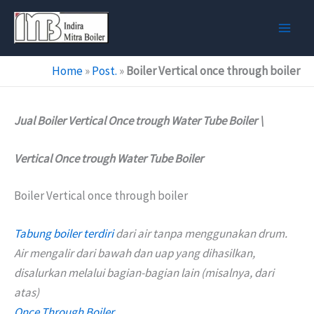
Skip
to
content
Home
»
Post.
»
Boiler Vertical once through boiler
Jual Boiler Vertical Once trough Water Tube Boiler \
Vertical Once trough Water Tube Boiler
Boiler Vertical once through boiler
Tabung boiler terdiri
dari air tanpa menggunakan drum.
Air mengalir dari bawah dan uap yang dihasilkan,
disalurkan melalui bagian-bagian lain (misalnya, dari
atas)
Once Through Boiler