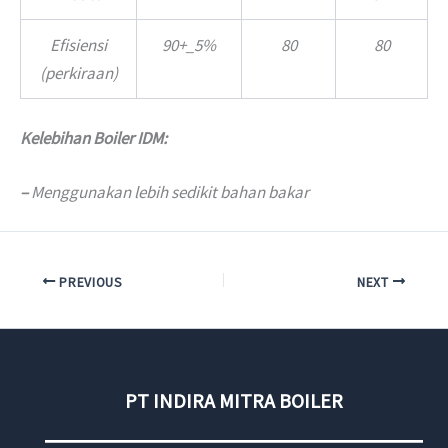
Efisiensi
90+_5%
80
80
(perkiraan)
Kelebihan Boiler IDM:
–
Menggunakan lebih sedikit bahan bakar
PREVIOUS
NEXT
PT INDIRA MITRA BOILER